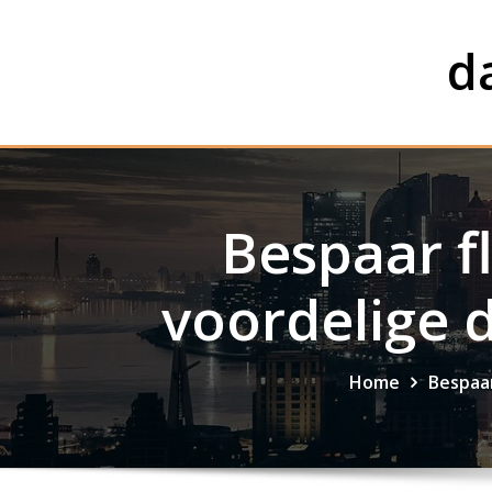
Skip
to
d
content
Bespaar f
voordelige 
Home
Bespaar