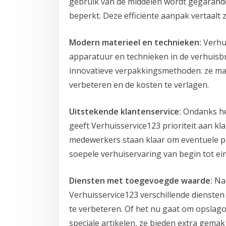
gebruik van de middelen wordt gegarande
beperkt. Deze efficiënte aanpak vertaalt 
Modern materieel en technieken:
Verhui
apparatuur en technieken in de verhuis
innovatieve verpakkingsmethoden: ze mak
verbeteren en de kosten te verlagen.
Uitstekende klantenservice:
Ondanks he
geeft Verhuisservice123 prioriteit aan k
medewerkers staan klaar om eventuele p
soepele verhuiservaring van begin tot ein
Diensten met toegevoegde waarde:
Naa
Verhuisservice123 verschillende dienste
te verbeteren. Of het nu gaat om opsla
speciale artikelen, ze bieden extra gemak