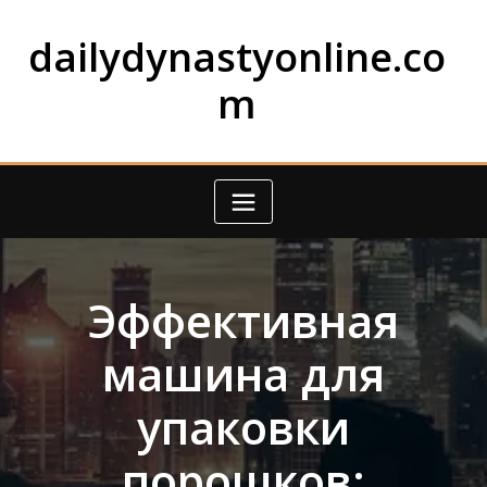
Skip
to
dailydynastyonline.co
content
m
Эффективная
машина для
упаковки
порошков: